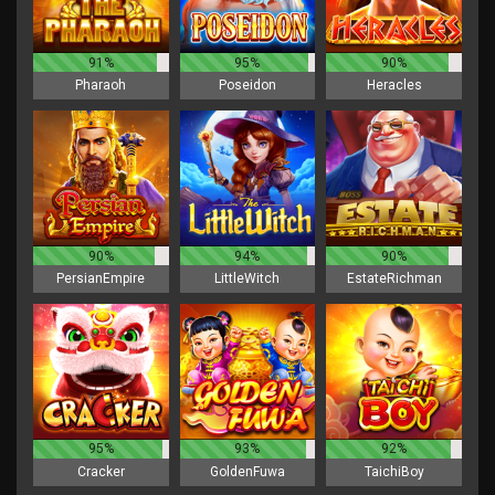
91%
95%
90%
Pharaoh
Poseidon
Heracles
90%
94%
90%
PersianEmpire
LittleWitch
EstateRichman
95%
93%
92%
Cracker
GoldenFuwa
TaichiBoy