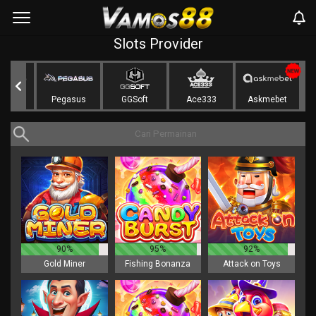
Slots Provider
Midas
Pegasus
GGSoft
Ace333
Askmebet
90%
95%
92%
Gold Miner
Fishing Bonanza
Attack on Toys