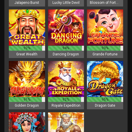
Jalapeno Burst
Lucky Little Devil
Blossom of Fortune
92%
94%
93%
Great Wealth
Dancing Dragon
Grande Fortune
91%
92%
95%
Golden Dragon
Royale Expedition
Dragon Gate