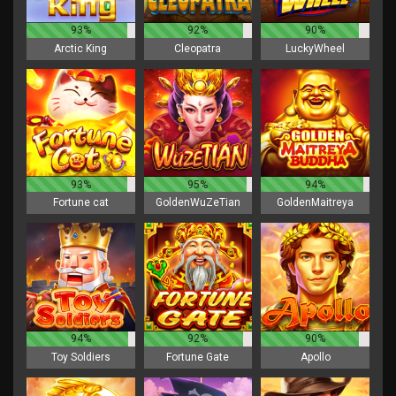
93%
92%
90%
Arctic King
Cleopatra
LuckyWheel
93%
95%
94%
Fortune cat
GoldenWuZeTian
GoldenMaitreya
94%
92%
90%
Toy Soldiers
Fortune Gate
Apollo