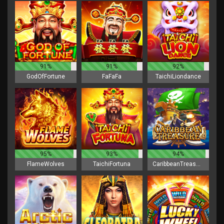
91%
91%
92%
GodOfFortune
FaFaFa
TaichiLiondance
95%
93%
94%
FlameWolves
TaichiFortuna
CaribbeanTreasure