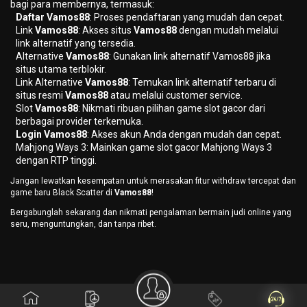
bagi para membernya, termasuk:
Daftar
Vamos88
: Proses pendaftaran yang mudah dan cepat.
Link
Vamos88
: Akses situs
Vamos88
dengan mudah melalui
link alternatif yang tersedia.
Alternative
Vamos88
: Gunakan link alternatif Vamos88 jika
situs utama terblokir.
Link Alternative
Vamos88
: Temukan link alternatif terbaru di
situs resmi
Vamos88
atau melalui customer service.
Slot
Vamos88
: Nikmati ribuan pilihan game slot gacor dari
berbagai provider terkemuka.
Login
Vamos88
: Akses akun Anda dengan mudah dan cepat.
Mahjong Ways 3: Mainkan game slot gacor Mahjong Ways 3
dengan RTP tinggi.
Jangan lewatkan kesempatan untuk merasakan fitur withdraw tercepat dan
game baru Black Scatter di
Vamos88
!
Bergabunglah sekarang dan nikmati pengalaman bermain judi online yang
seru, menguntungkan, dan tanpa ribet.