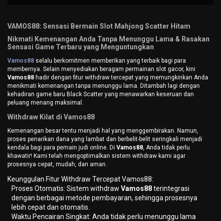
VAMOS88: Sensasi Bermain Slot Mahjong Scatter Hitam
Nikmati Kemenangan Anda Tanpa Menunggu Lama & Rasakan
Sensasi Game Terbaru yang Menguntungkan
Vamos88
selalu berkomitmen memberikan yang terbaik bagi para
membernya. Selain menyediakan beragam permainan slot gacor, kini
Vamos88
hadir dengan fitur withdraw tercepat yang memungkinkan Anda
menikmati kemenangan tanpa menunggu lama. Ditambah lagi dengan
kehadiran game baru Black Scatter yang menawarkan keseruan dan
peluang menang maksimal.
Withdraw Kilat di Vamos88
Kemenangan besar tentu menjadi hal yang menggembirakan. Namun,
proses penarikan dana yang lambat dan berbelit-belit seringkali menjadi
kendala bagi para pemain judi online. Di
Vamos88
, Anda tidak perlu
khawatir! Kami telah mengoptimalkan sistem withdraw kami agar
prosesnya cepat, mudah, dan aman.
Keunggulan Fitur Withdraw Tercepat Vamos88:
Proses Otomatis: Sistem withdraw
Vamos88
terintegrasi
dengan berbagai metode pembayaran, sehingga prosesnya
lebih cepat dan otomatis.
Waktu Pencairan Singkat: Anda tidak perlu menunggu lama