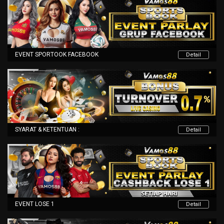
EVENT SPORTOOK FACEBOOK
Detail
SYARAT & KETENTUAN :
Detail
EVENT LOSE 1
Detail