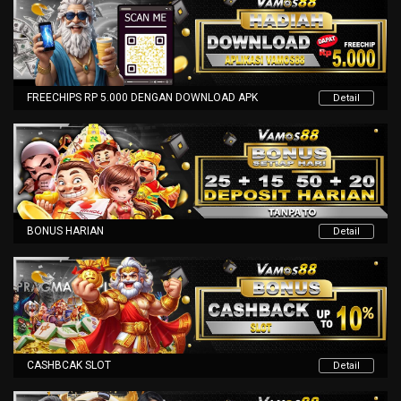
FREECHIPS RP 5.000 DENGAN DOWNLOAD APK
Detail
BONUS HARIAN
Detail
CASHBCAK SLOT
Detail