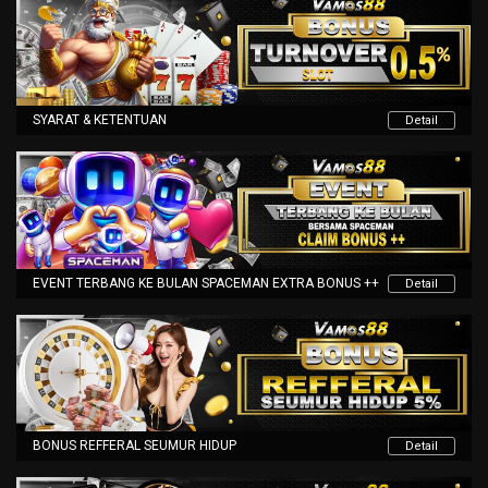
SYARAT & KETENTUAN
Detail
EVENT TERBANG KE BULAN SPACEMAN EXTRA BONUS ++
Detail
BONUS REFFERAL SEUMUR HIDUP
Detail